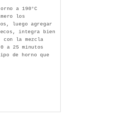
horno a 190°C
imero los
dos, luego agregar
secos, integra bien
s con la mezcla
20 a 25 minutos
tipo de horno que