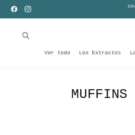
Ir
EN
directamente
Facebook
Instagram
al contenido
Ver todo
Los Extractos
L
MUFFINS