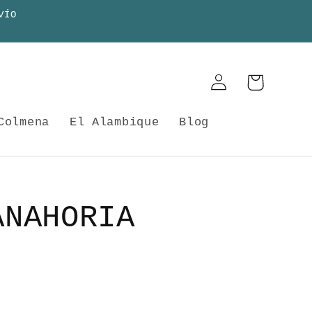
VÍO
Iniciar
Carrito
sesión
Colmena
El Alambique
Blog
ANAHORIA