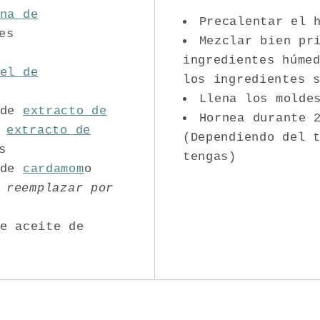
na de
Precalentar el 
es
Mezclar bien pr
ingredientes húme
el de
los ingredientes 
Llena los molde
 de
extracto de
Hornea durante 
o
extracto de
(Dependiendo del 
s
tengas)
 de
cardamom
o
 reemplazar por
e aceite de