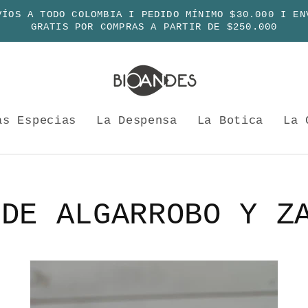
VÍOS A TODO COLOMBIA I PEDIDO MÍNIMO $30.000 I EN
GRATIS POR COMPRAS A PARTIR DE $250.000
as Especias
La Despensa
La Botica
La 
 DE ALGARROBO Y Z